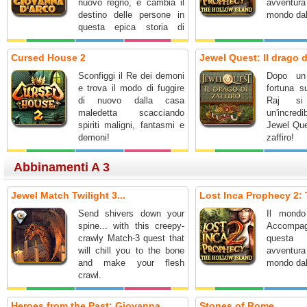
nuovo regno, e cambia il
avventu
destino delle persone in
mondo dall
questa epica storia di
onore e coraggio.
Cursed House 2
Jewel Quest: Il drago di
Sconfiggi il Re dei demoni
Dopo un 
e trova il modo di fuggire
fortuna s
di nuovo dalla casa
Raj si
maledetta scacciando
un'incred
spiriti maligni, fantasmi e
Jewel Que
demoni!
zaffiro!
Abbinamenti A 3
Jewel Match Twilight 3...
Lost Inca Prophecy 2: 
Send shivers down your
Il mondo
spine... with this creepy-
Accompag
crawly Match-3 quest that
questa
will chill you to the bone
avventu
and make your flesh
mondo dall
crawl.
Heroes from the Past: Giovanna...
Stones of Rome