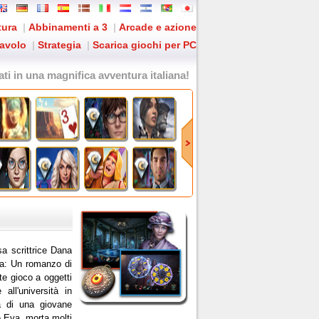
tura
|
Abbinamenti a 3
|
Arcade e azione
tavolo
|
Strategia
|
Scarica giochi per PC
fati in una magnifica avventura italiana!
sa scrittrice Dana
na: Un romanzo di
e gioco a oggetti
all'università in
 di una giovane
 Eva, morta molti