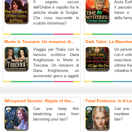
Il segreto oscuro
Aiuta Esth
dell'Ordine è sepolto fra le
il passato
antiche strade di Siviglia.
futuro e 
Che cosa nasconde la
della fami
scatola misteriosa?
Morte in Toscana: Un romanzo di...
Dark Tales: La Maschera
Viaggia per l'Italia con la
Un person
famosa scrittrice Dana
con il vol
Knightstone in Morte in
maschera
Toscana: Un romanzo di
vittime fr
Dana Knightstone, un
cittadina 
avvincente gioco a oggetti
nascosti.
Whispered Secrets: Ripple of the...
Fatal Evidence: In A La
Can you keep this
Can you 
bewitching case from
murderer 
becoming your last?
late?