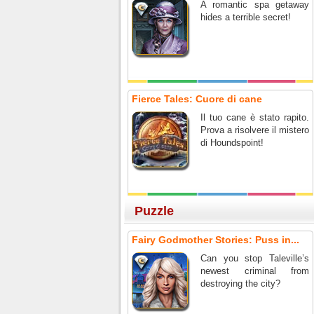
A romantic spa getaway
hides a terrible secret!
Fierce Tales: Cuore di cane
Il tuo cane è stato rapito.
Prova a risolvere il mistero
di Houndspoint!
Puzzle
Fairy Godmother Stories: Puss in...
Can you stop Taleville’s
newest criminal from
destroying the city?