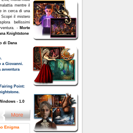
alattia mentre il
 in cerca di una
 Scopri il mistero
lora bellissimi
vventura. -
Morte
ana Knightstone
o di Dana
.
 a Giovanni.
a avventura
Fairing Point:
ightstone.
indows - 1.0
More
imo Enigma