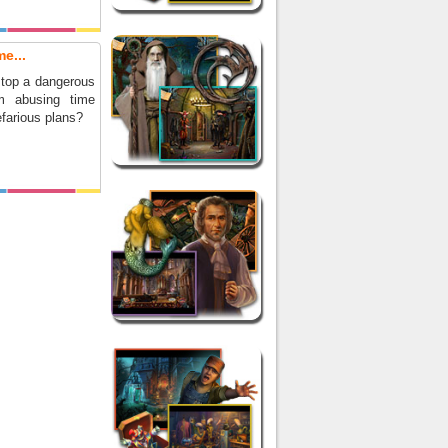
e...
top a dangerous
om abusing time
nefarious plans?