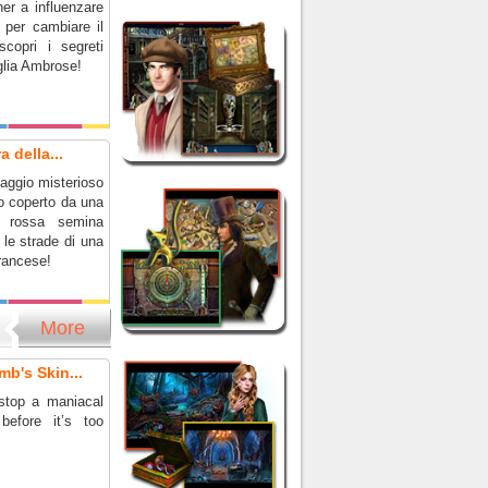
er a influenzare
 per cambiare il
scopri i segreti
glia Ambrose!
 della...
aggio misterioso
to coperto da una
 rossa semina
a le strade di una
francese!
More
mb's Skin...
stop a maniacal
before it’s too