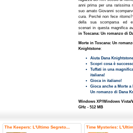
anni prima per una rarissima m
suo amato Giovanni scomparve
cura. Perché non fece ritorno?
della sua scomparsa ed esp
scenari in questa magnifica a
in Toscana: Un romanzo di D
Morte in Toscana: Un romanz
Knightstone
:
Aiuta Dana Knightstone
Scopri cosa è successo
Tuffati in una magnific
italiana!
Gioca in italiano!
Gioca anche a Morte a 
Un romanzo di Dana Kn
Windows XP/Windows Vista/W
GHz - 512 MB
The Keepers: L'Ultimo Segreto...
Time Mysteries: L'Ult