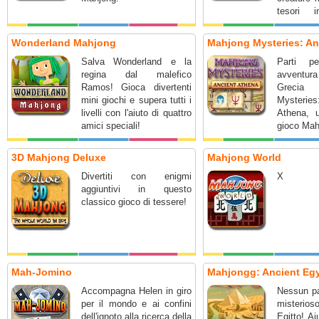
tesori i
marinara 
nascosti 
Wonderland Mahjong
Mahjong Mysteries: An
Salva Wonderland e la
Parti per
regina dal malefico
avventu
Ramos! Gioca divertenti
Grecia
mini giochi e supera tutti i
Myster
livelli con l'aiuto di quattro
Athena, u
amici speciali!
gioco Mah
3D Mahjong Deluxe
Mahjong World
Divertiti con enigmi
X
aggiuntivi in questo
classico gioco di tessere!
Mah-Jomino
Mahjongg: Ancient Eg
Accompagna Helen in giro
Nessun p
per il mondo e ai confini
misterios
dell'ignoto alla ricerca della
Egitto! Ai