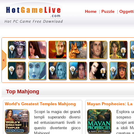
Home
|
Puzzle
|
Oggett
Top Mahjong
World's Greatest Temples Mahjong
Mayan Prophecies: La 
Scopri la magia dei grandi
Esplora u
templi superando diversi
sospeso
ed entusiasmanti livelli in
scopri anti
questo divertente gioco
a idoli M
Mahjong!
creature 