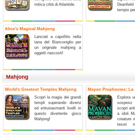
mitica città di Atlantide.
Deanfiel
tempio pe
Alice's Magical Mahjong
Lanciati a capofitto nella
tana del Bianconiglio per
un originale mahjong a
oggetti nascosti!
Mahjong
World's Greatest Temples Mahjong
Mayan Prophecies: La 
Scopri la magia dei grandi
Esplora u
templi superando diversi
sospeso
ed entusiasmanti livelli in
scopri anti
questo divertente gioco
a idoli M
Mahjong!
creature 
tesori i
marinara 