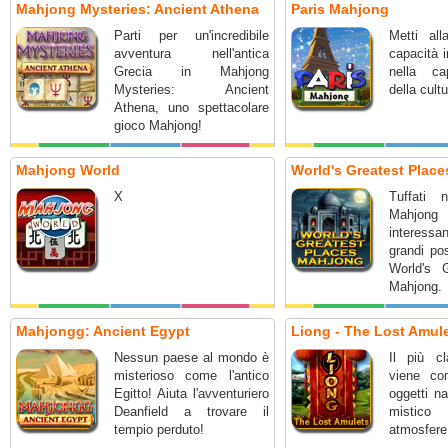
nascosti 
Mahjong Mysteries: Ancient Athena
Paris Mahjong
Parti per un'incredibile
Metti al
avventura nell'antica
capacità i
Grecia in Mahjong
nella ca
Mysteries: Ancient
della cultu
Athena, uno spettacolare
gioco Mahjong!
Mahjong World
World's Greatest Plac
X
Tuffati
Mahjon
interessan
grandi po
World's 
Mahjong.
Mahjongg: Ancient Egypt
Liong - The Lost Amul
Nessun paese al mondo è
Il più c
misterioso come l'antico
viene co
Egitto! Aiuta l'avventuriero
oggetti n
Deanfield a trovare il
mistico
tempio perduto!
atmosfere 