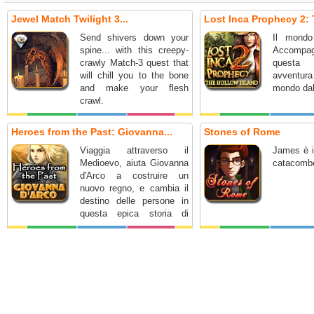
Jewel Match Twilight 3...
Lost Inca Prophecy 2: 
Send shivers down your
Il mondo
spine... with this creepy-
Accompag
crawly Match-3 quest that
questa
will chill you to the bone
avventu
and make your flesh
mondo dall
crawl.
Heroes from the Past: Giovanna...
Stones of Rome
Viaggia attraverso il
James è i
Medioevo, aiuta Giovanna
catacomb
d'Arco a costruire un
nuovo regno, e cambia il
destino delle persone in
questa epica storia di
onore e coraggio.