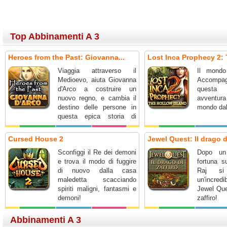
Top Abbinamenti A 3
Heroes from the Past: Giovanna...
Lost Inca Prophecy 2: 
Viaggia attraverso il
Il mondo
Medioevo, aiuta Giovanna
Accompag
d'Arco a costruire un
questa
nuovo regno, e cambia il
avventu
destino delle persone in
mondo dall
questa epica storia di
onore e coraggio.
Cursed House 2
Jewel Quest: Il drago di
Sconfiggi il Re dei demoni
Dopo un 
e trova il modo di fuggire
fortuna s
di nuovo dalla casa
Raj si
maledetta scacciando
un'incred
spiriti maligni, fantasmi e
Jewel Que
demoni!
zaffiro!
Abbinamenti A 3