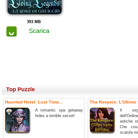
393 MB
Scarica
Top Puzzle
Haunted Hotel: Lost Time...
The Keepers: L'Ultimo 
A romantic spa getaway
Il seg
hides a terrible secret!
dell'Ordin
antiche st
Che cos
scatola m