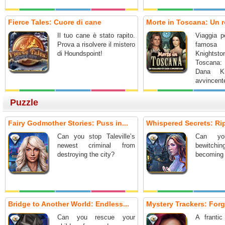
Fierce Tales: Cuore di cane
Morte in Toscana: Un r
Il tuo cane è stato rapito.
Viaggia pe
Prova a risolvere il mistero
famosa s
di Houndspoint!
Knightst
Toscana:
Dana Kn
avvincent
nascosti.
Puzzle
Fairy Godmother Stories: Puss in...
Whispered Secrets: Ripp
Can you stop Taleville’s
Can yo
newest criminal from
bewitch
destroying the city?
becoming 
Bridge to Another World: Endless...
Mystery Trackers: Forg
Can you rescue your
A frantic