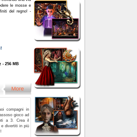
vedere le mosse e
finiti del regno! -
!
z - 256 MB
More
uoi compagni in
assoso gioco ad
ti a 3. Crea il
e divertiti in più
i!