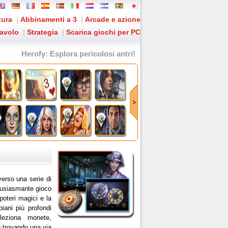
tura
|
Abbinamenti a 3
|
Arcade e azione
tavolo
|
Strategia
|
Scarica giochi per PC
Herofy
: Esplora pericolosi antri!
verso una serie di
ntusiasmante gioco
poteri magici e la
piani più profondi
lleziona monete,
o trovando una via