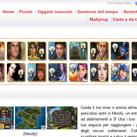
Our Global Sites:
Home
|
Puzzle
|
Oggetti nascosti
|
Gestione del tempo
|
Avven
|
Mahjong
|
Carte e da 
Guida il tuo eroe o eroina attra
pericolosi antri in Herofy, un e
ad abbinamenti a 3! Usa i tuoi 
tua arguzia per raggiungere i 
degli oscuri sotterranei. Co
(Herofy)
sconfiggi mostri e salva il regn