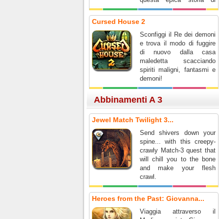
onore e coraggio.
Cursed House 2
Sconfiggi il Re dei demoni
e trova il modo di fuggire
di nuovo dalla casa
maledetta scacciando
spiriti maligni, fantasmi e
demoni!
Abbinamenti A 3
Jewel Match Twilight 3...
Send shivers down your
spine... with this creepy-
crawly Match-3 quest that
will chill you to the bone
and make your flesh
crawl.
Heroes from the Past: Giovanna...
Viaggia attraverso il