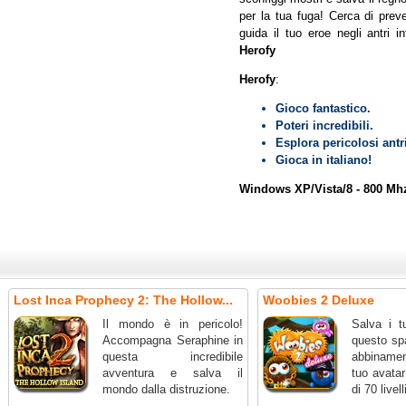
per la tua fuga! Cerca di pre
guida il tuo eroe negli antri in
Herofy
Herofy
:
Gioco fantastico.
Poteri incredibili.
Esplora pericolosi antri
Gioca in italiano!
Windows XP/Vista/8 - 800 Mh
Lost Inca Prophecy 2: The Hollow...
Woobies 2 Deluxe
Il mondo è in pericolo!
Salva i t
Accompagna Seraphine in
questo sp
questa incredibile
abbinamen
avventura e salva il
tuo avatar 
mondo dalla distruzione.
di 70 livell