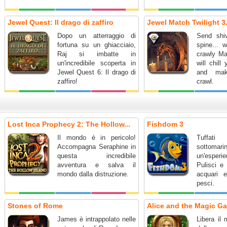
Jewel Quest: Il drago di zaffiro
Jewel Match Twilight 3.
Dopo un atterraggio di
Send shi
fortuna su un ghiacciaio,
spine... w
Raj si imbatte in
crawly Ma
un'incredibile scoperta in
will chill
Jewel Quest 6: Il drago di
and mak
zaffiro!
crawl.
Lost Inca Prophecy 2: The Hollow...
Fishdom 3
Il mondo è in pericolo!
Tuffat
Accompagna Seraphine in
sotto
questa incredibile
un'espe
avventura e salva il
Pulisci e 
mondo dalla distruzione.
acquari 
pesci.
Stones of Rome
Alice and the Magic G
James è intrappolato nelle
Libera il 