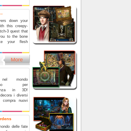
..
vers down your
ith this creepy-
tch-3 quest that
 you to the bone
e your flesh
More
i nel mondo
marino per
rienza in 3D!
decora i diversi
e compra nuovi
ardens
mondo delle fate