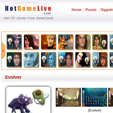
Home
|
Puzzle
|
Oggett
Evolver
(Evolver)