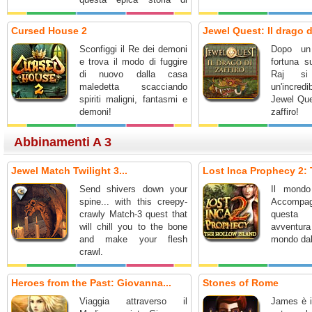
onore e coraggio.
Cursed House 2
Jewel Quest: Il drago di
Sconfiggi il Re dei demoni
Dopo un 
e trova il modo di fuggire
fortuna s
di nuovo dalla casa
Raj si
maledetta scacciando
un'incred
spiriti maligni, fantasmi e
Jewel Que
demoni!
zaffiro!
Abbinamenti A 3
Jewel Match Twilight 3...
Lost Inca Prophecy 2: 
Send shivers down your
Il mondo
spine... with this creepy-
Accompag
crawly Match-3 quest that
questa
will chill you to the bone
avventu
and make your flesh
mondo dall
crawl.
Heroes from the Past: Giovanna...
Stones of Rome
Viaggia attraverso il
James è i