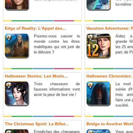
lui-même 
Edge of Reality: L'Appel des...
Vacation Adventures: P
Pourrez-vous sauver le
Aidez à
monde contre les êtres
grande fê
maléfiques qui ont juré de
les 25 an
le détruire ?
parc de Pi
Halloween Stories: Les Morts...
Halloween Chronicles: D
Trois chasseurs de
La mort 
fausses informations vont
soirée d'
avoir la peur de leur vie !
trois am
faire une 
société.
The Christmas Spirit: Le Billet...
Bridge to Another World
Empêchez des chenapans
Vous avez