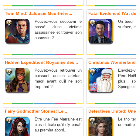
Twin Mind: Jalousie Meurtrière...
Fatal Evidence: l'Art de
Pouvez-vous découvrir le
Un tueur 
passé d'une victime
surface, e
assassinée et trouver son
assassin ?
Hidden Expedition: Royaume des...
Christmas Wonderland 1
Pouvez-vous retrouver un
Envolez
puissant ancien artefact
Père Noël
maori avant qu'il ne soit
plus sp
trop tard ?
Springfield
Fairy Godmother Stories: Le...
Detectives United: Une 
Être une Fée Marraine est
Le trio t
plus difficile qu'il n'y paraît
un maître
au premier abord...