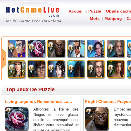
Accueil
|
Puzzle
|
Objets cach
|
Mots
|
Mahjong
|
Ca
Top Jeux De Puzzle
Living Legends Remastered: La...
Fright Chasers: Frayeur
Affrontez la Reine des
Empêche
Neiges et l’hiver glacial
mystérieux
qu’elle a provoqué pour
nouv
libérer votre bien-aimé et
d'attractio
la ville de Rosemount.