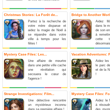
Christmas Stories: La Forêt de...
Bridge to Another World
Partez à la recherche de
Aidez Ma
votre mère disparue et
dans le m
aidez la magie de Noël à
de son en
se répandre dans votre
à remettr
ville à temps pour les
cette t
fêtes !
désormai
Mystery Case Files: Les...
Vacation Adventures: P
Une affaire de meurtre
Aidez les
dans une petite ville cache
le parc d
une révélation qui
et de la 
secouera le cœur de
!
l'agence !
Strange Investigations: Film...
Mystery Case Files: Fo
Une détective rencontre
Aidez le 
un mystérieux inconnu
à résoudr
dans sa première affaire !
des myst