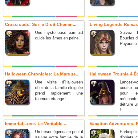
Crossroads: Sur le Droit Chemin...
Living Legends Remast
Une mystérieuse barmaid
Suivez 
guide les âmes en peine.
Boucles d'
Royaume 
Halloween Chronicles: La Marque...
Halloween Trouble 4 Édi
Une visite d'Halloween
Lancez-
chez de la famille éloignée
course c
prend rapidement une
pour e
tournure étrange !
méchant
détruire 
!
Immortal Love: Le Véritable...
Vacation Adventures: P
Un trésor légendaire peut-il
Participe
sauver votre famille de la
d'objets 