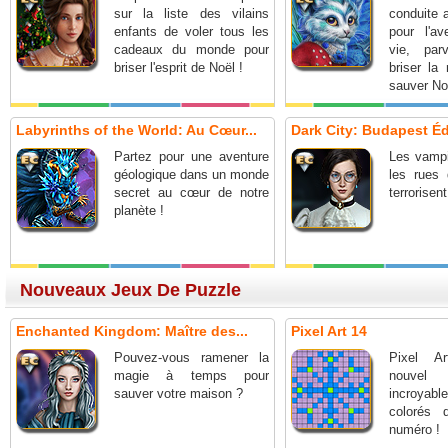
sur la liste des vilains
conduite 
enfants de voler tous les
pour l'av
cadeaux du monde pour
vie, par
briser l'esprit de Noël !
briser la
sauver No
Labyrinths of the World: Au Cœur...
Dark City: Budapest Édi
Partez pour une aventure
Les vampi
géologique dans un monde
les rues
secret au cœur de notre
terrorisen
planète !
Nouveaux Jeux De Puzzle
Enchanted Kingdom: Maître des...
Pixel Art 14
Pouvez-vous ramener la
Pixel A
magie à temps pour
nouve
sauver votre maison ?
incroya
colorés 
numéro !