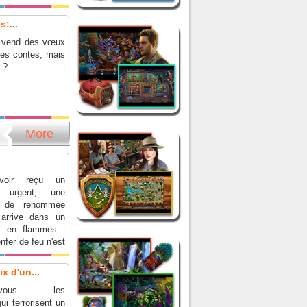
:...
n vend des vœux
es contes, mais
x ?
More
voir reçu un
 urgent, une
e de renommée
 arrive dans un
 en flammes...
nfer de feu n'est
ut !
x d'un...
rez-vous les
ui terrorisent un