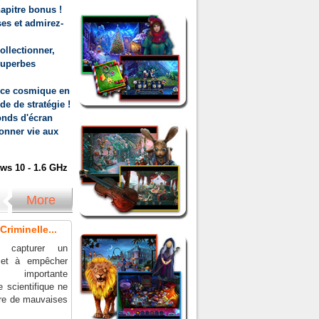
apitre bonus !
s et admirez-
ollectionner,
superbes
nce cosmique en
de de stratégie !
onds d'écran
onner vie aux
s 10 - 1.6 GHz
More
riminelle...
 capturer un
r et à empêcher
 importante
 scientifique ne
re de mauvaises