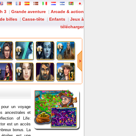
h 3
|
Grande aventure
|
Arcade & action
de billes
|
Casse-tête
|
Enfants
|
Jeux à
télécharger
 Édition Collector
: L'avenir est en jeu !
 pour un voyage
s ancestrales et
flection of Life:
ctor est un accès
ombreux bonus. La
étoiles est une