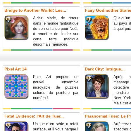
Bridge to Another World: Les...
Fairy Godmother Stories
Aidez Marie, de retour
Quelqu'u
dans le monde fantastique
au pays d
de son enfance pour Noël,
à quel pri
à remettre de l'ordre sur
cette terre magique
désormais menacée.
Pixel Art 14
Dark City: Intrigue...
Pixel Art propose un
Après a
nouvel ensemble
message
incroyable de puzzles
détectiv
colorés de peinture par
mondiale
numéro !
New York
Mais cet e
que le déb
Fatal Evidence: l'Art de Tuer...
Paranormal Files: Le Pri
Un tueur en série a refait
Arrête
surface, et il vous nargue !
spectres q