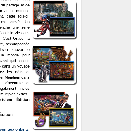
 du partage et de
t en vie les mondes
, cette fois-ci,
 est arrivé. Un
lenché une série
antir la vie dans
 C'est Grace, la
dre, accompagnée
devra sauver le
aque monde pour
vant qu'il ne soit
e dans un voyage
z les défis et
ver Meridiem dans
u d'aventure et
galement, inclus
 multiples extras :
ridiem Édition
 Édition
enir aux enfants