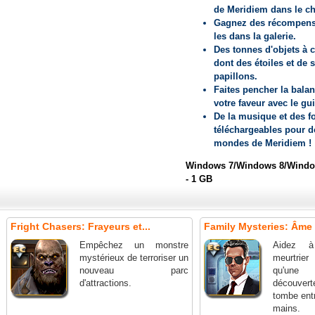
de Meridiem dans le ch
Gagnez des récompense
les dans la galerie.
Des tonnes d'objets à c
dont des étoiles et de 
papillons.
Faites pencher la bala
votre faveur avec le gui
De la musique et des f
téléchargeables pour d
mondes de Meridiem !
Windows 7/Windows 8/Window
- 1 GB
Fright Chasers: Frayeurs et...
Family Mysteries: Âme C
Empêchez un monstre
Aidez à
mystérieux de terroriser un
meurtrie
nouveau parc
qu'une
d'attractions.
découverte
tombe ent
mains.