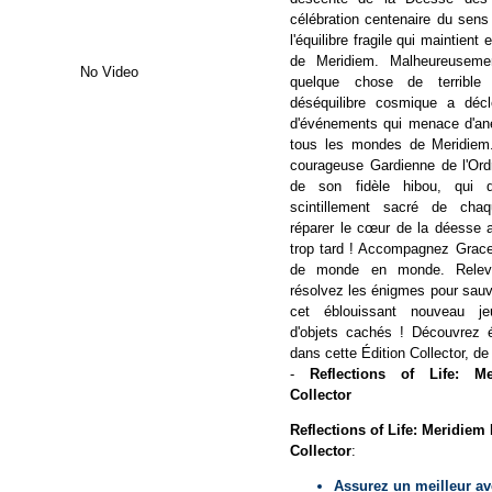
célébration centenaire du sens
l'équilibre fragile qui maintien
de Meridiem. Malheureusement
No Video
quelque chose de terrible
déséquilibre cosmique a déc
d'événements qui menace d'ané
tous les mondes de Meridiem.
courageuse Gardienne de l'Or
de son fidèle hibou, qui 
scintillement sacré de ch
réparer le cœur de la déesse a
trop tard ! Accompagnez Grac
de monde en monde. Releve
résolvez les énigmes pour sau
cet éblouissant nouveau je
d'objets cachés ! Découvrez é
dans cette Édition Collector, de
-
Reflections of Life: Me
Collector
Reflections of Life: Meridiem
Collector
:
Assurez un meilleur av