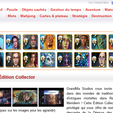
Our Global Sites:
il
|
Puzzle
|
Objets cachés
|
Gestion du temps
|
Aventure
|
Matc
|
Mots
|
Mahjong
|
Cartes & plateau
|
Stratégie
|
Destruction 
Reflections of Life: Meridiem
Édition Collector
GrandMa Studios vous invite
dans des mondes de tradition
d'intrigues mortelles dans Re
Meridiem ! Cette Édition Colle
privilégié qui vous offre de n
iquez sur les images pour les agrandir)
descente de la Déesse des 