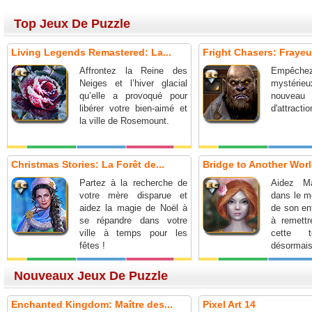
Top Jeux De Puzzle
Living Legends Remastered: La...
Fright Chasers: Frayeur
Affrontez la Reine des
Empêche
Neiges et l’hiver glacial
mystérieux
qu’elle a provoqué pour
nouv
libérer votre bien-aimé et
d'attractio
la ville de Rosemount.
Christmas Stories: La Forêt de...
Bridge to Another World
Partez à la recherche de
Aidez Ma
votre mère disparue et
dans le m
aidez la magie de Noël à
de son en
se répandre dans votre
à remettr
ville à temps pour les
cette t
fêtes !
désormai
Nouveaux Jeux De Puzzle
Enchanted Kingdom: Maître des...
Pixel Art 14