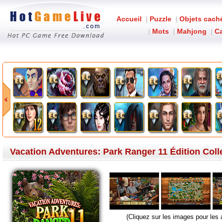
Accueil
|
Puzzle
|
Objets cach
|
Mots
|
Mahjong
|
Ca
Vacation Adventures:
Vacation Adventures: Park Ranger 11 Édition Coll
(Cliquez sur les images pour les 