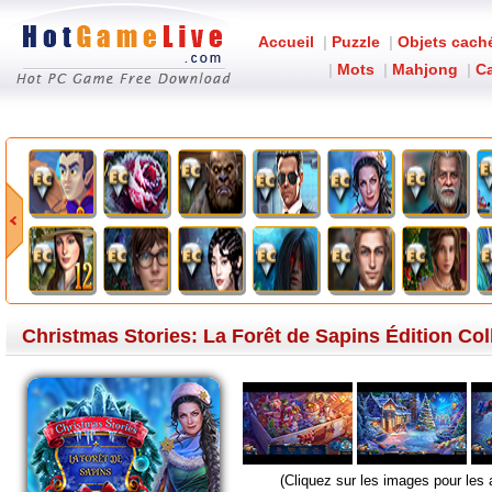
Accueil
|
Puzzle
|
Objets cach
|
Mots
|
Mahjong
|
Ca
Christmas S
Christmas Stories: La Forêt de Sapins Édition Col
(Cliquez sur les images pour les 