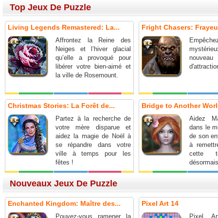
Top Jeux De Puzzle
Living Legends Remastered: La...
Fright Chasers: Frayeur
Affrontez la Reine des
Empêche
Neiges et l’hiver glacial
mystérieux
qu’elle a provoqué pour
nouv
libérer votre bien-aimé et
d'attractio
la ville de Rosemount.
Christmas Stories: La Forêt de...
Bridge to Another World
Partez à la recherche de
Aidez Ma
votre mère disparue et
dans le m
aidez la magie de Noël à
de son en
se répandre dans votre
à remettr
ville à temps pour les
cette t
fêtes !
désormai
Nouveaux Jeux De Puzzle
Enchanted Kingdom: Maître des...
Pixel Art 14
Pouvez-vous ramener la
Pixel A