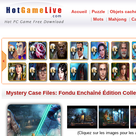
Accueil
|
Puzzle
|
Objets cach
|
Mots
|
Mahjong
|
Ca
Mystery Case Files: Fondu Enchaîné Édition Colle
(Cliquez sur les images pour les 