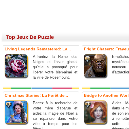
Top Jeux De Puzzle
Living Legends Remastered: La...
Fright Chasers: Frayeur
Affrontez la Reine des
Empêche
Neiges et l’hiver glacial
mystérieux
qu’elle a provoqué pour
nouv
libérer votre bien-aimé et
d'attractio
la ville de Rosemount.
Christmas Stories: La Forêt de...
Bridge to Another World
Partez à la recherche de
Aidez Ma
votre mère disparue et
dans le m
aidez la magie de Noël à
de son en
se répandre dans votre
à remettr
ville à temps pour les
cette t
fêtes !
désormai