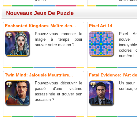
Nouveaux Jeux De Puzzle
Enchanted Kingdom: Maître des...
Pixel Art 14
Pouvez-vous ramener la
Pixel A
magie à temps pour
nouve
sauver votre maison ?
incroya
colorés 
numéro !
Twin Mind: Jalousie Meurtrière...
Fatal Evidence: l'Art de
Pouvez-vous découvrir le
Un tueur 
passé d'une victime
surface, e
assassinée et trouver son
assassin ?