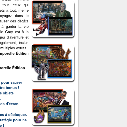
à tous ceux qui
prêts à tout, même
Voyagez dans le
auser des dégâts
s à garder la vie
le Gray est à la
eu d'aventure et
galement, inclus
 multiples extras :
mporelle Édition
orelle Édition
e pour sauver
tre bonus !
s objets
.
nds d'écran
es à débloquer.
ratégie pour ne
e !