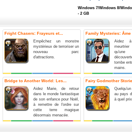
Windows 7/Windows 8/Window
- 2 GB
Fright Chasers: Frayeurs et...
Family Mysteries: Âme C
Empêchez un monstre
Aidez à
mystérieux de terroriser un
meurtrie
nouveau parc
qu'une
d'attractions.
découverte
tombe ent
mains.
Bridge to Another World: Les...
Fairy Godmother Stories
Aidez Marie, de retour
Quelqu'u
dans le monde fantastique
au pays d
de son enfance pour Noël,
à quel pri
à remettre de l'ordre sur
cette terre magique
désormais menacée.