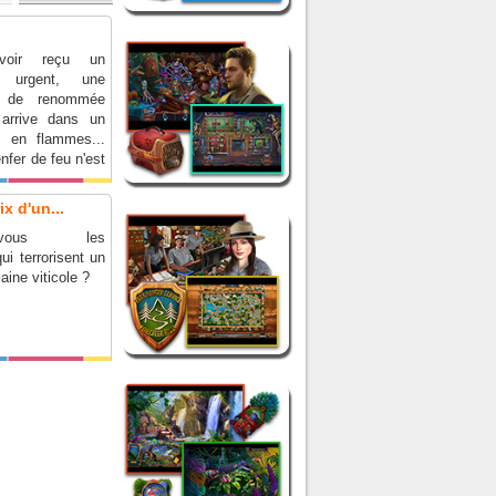
voir reçu un
 urgent, une
e de renommée
 arrive dans un
 en flammes...
nfer de feu n'est
ut !
x d'un...
rez-vous les
ui terrorisent un
ine viticole ?