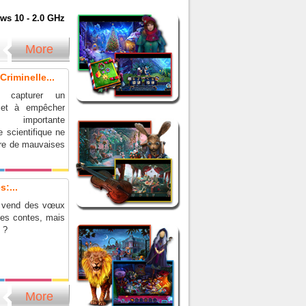
s 10 - 2.0 GHz
More
riminelle...
 capturer un
r et à empêcher
 importante
 scientifique ne
re de mauvaises
:...
n vend des vœux
es contes, mais
x ?
More