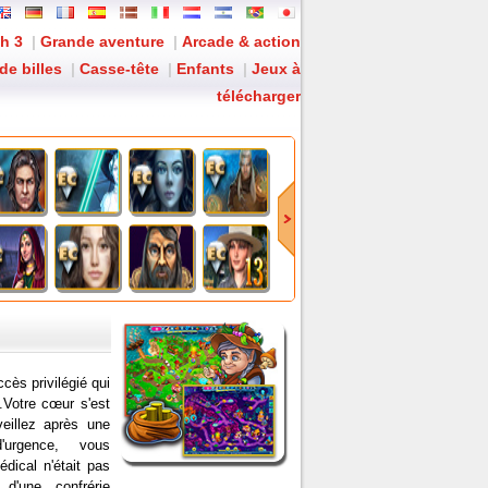
h 3
|
Grande aventure
|
Arcade & action
de billes
|
Casse-tête
|
Enfants
|
Jeux à
télécharger
: Les présages n'augurent rien de bon.
ccès privilégié qui
Votre cœur s'est
eillez après une
d'urgence, vous
dical n'était pas
d'une confrérie