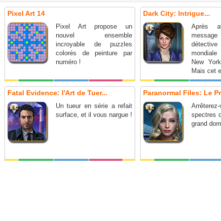
Pixel Art 14
Dark City: Intrigue...
Pixel Art propose un
Après a
nouvel ensemble
message
incroyable de puzzles
détectiv
colorés de peinture par
mondiale
numéro !
New York
Mais cet e
que le déb
Fatal Evidence: l'Art de Tuer...
Paranormal Files: Le Pri
Un tueur en série a refait
Arrête
surface, et il vous nargue !
spectres q
grand doma