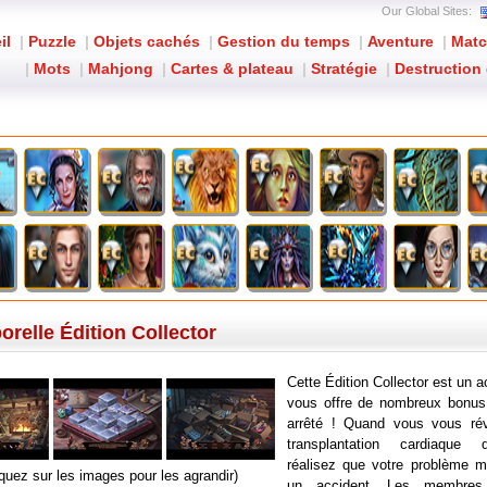
Our Global Sites:
il
|
Puzzle
|
Objets cachés
|
Gestion du temps
|
Aventure
|
Matc
|
Mots
|
Mahjong
|
Cartes & plateau
|
Stratégie
|
Destruction 
Grim Tales: L'Empreinte Temporelle Édition Collector
relle Édition Collector
Cette Édition Collector est un a
vous offre de nombreux bonus.
arrêté ! Quand vous vous rév
transplantation cardiaque 
réalisez que votre problème mé
iquez sur les images pour les agrandir)
un accident. Les membres 