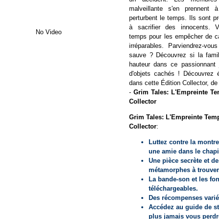
malveillante s'en prennent 
perturbent le temps. Ils sont 
à sacrifier des innocents. 
No Video
temps pour les empêcher de c
irréparables. Parviendrez-vou
sauve ? Découvrez si la famil
hauteur dans ce passionnant j
d'objets cachés ! Découvrez é
dans cette Édition Collector, de
-
Grim Tales: L'Empreinte Te
Collector
Grim Tales: L'Empreinte Temp
Collector
:
Luttez contre la montr
une amie dans le chapi
Une pièce secrète et de
métamorphes à trouver
La bande-son et les fo
téléchargeables.
Des récompenses varié
Accédez au guide de st
plus jamais vous perdr