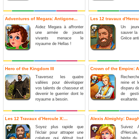
Adventures of Megara: Antigone...
Les 12 travaux d'Hercule
Aidez Megara à affronter
Un jeun
une armée de jouets
sauver la 
vivants menace le
Grèce ant
royaume de Hellas !
Hero of the Kingdom III
Crown of the Empire: A
Traversez les quatre
Recherche
vallées pour développer
reine et 
vos talents de chasseur et
disparu d
devenir le guerrier dont le
de gest
royaume a besoin.
exaltante.
Les 12 Travaux d’Hercule X:...
Alexis Almighty: Daught
Soyez plus rapide que
Suivez A
l'éclair pour attraper une
d'Hercule
créature qui détruit tout
hérite du