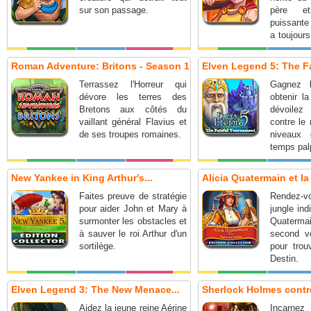
sur son passage.
père e
puissante 
a toujour
!
Roman Adventure: Britons - Season 1
Elven Legend 5: The Fa
Terrassez l'Horreur qui
Gagnez l
dévore les terres des
obtenir l
Bretons aux côtés du
dévoile
vaillant général Flavius et
contre le 
de ses troupes romaines.
niveaux
temps palp
New Yankee in King Arthur's...
Alicia Quatermain et la 
Faites preuve de stratégie
Rendez-
pour aider John et Mary à
jungle ind
surmonter les obstacles et
Quater
à sauver le roi Arthur d'un
second vo
sortilège.
pour trou
Destin.
Elven Legend 3: The New Menace...
Sherlock Holmes contre
Aidez la jeune reine Aérine
Incarne