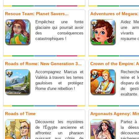
Rescue Team: Planet Savers...
Adventures of Megara: 
Empêchez une fonte
Aidez Meg
glaciaire qui pourrait avoir
une arm
des conséquences
vivant
catastrophiques !
royaume d
Roads of Rome: New Generation 3...
Crown of the Empire: A
Accompagnez Marcus et
Recherche
Valéria à travers les terres
reine et 
gauloises et protégez
disparu d
Rome d'une rébellion !
de gest
exaltante.
Roads of Time
Argonauts Agency: Mi
Découvrez les mystères
Partez à 
de l'Égypte ancienne et
la dées
affrontez un pharaon
découvr
puissant aux côtés de
sécheres