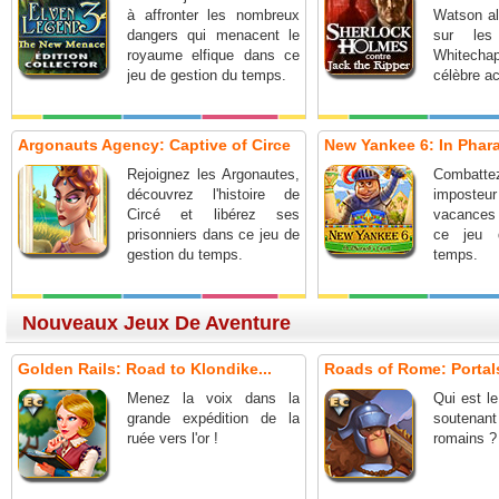
à affronter les nombreux
Watson al
dangers qui menacent le
sur les
royaume elfique dans ce
Whitech
jeu de gestion du temps.
célèbre ac
Argonauts Agency: Captive of Circe
New Yankee 6: In Phar
Rejoignez les Argonautes,
Combatt
découvrez l'histoire de
imposte
Circé et libérez ses
vacances
prisonniers dans ce jeu de
ce jeu 
gestion du temps.
temps.
Nouveaux Jeux De Aventure
Golden Rails: Road to Klondike...
Roads of Rome: Portals
Menez la voix dans la
Qui est le
grande expédition de la
soutena
ruée vers l'or !
romains ?