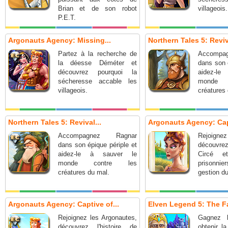
Brian et de son robot
villageois.
P.E.T.
Argonauts Agency: Missing...
Northern Tales 5: Revi
Partez à la recherche de
Accomp
la déesse Déméter et
dans son 
découvrez pourquoi la
aidez-l
sécheresse accable les
monde 
villageois.
créatures
Northern Tales 5: Revival...
Argonauts Agency: Cap
Accompagnez Ragnar
Rejoignez
dans son épique périple et
découvre
aidez-le à sauver le
Circé e
monde contre les
prisonnie
créatures du mal.
gestion d
Argonauts Agency: Captive of...
Elven Legend 5: The Fa
Rejoignez les Argonautes,
Gagnez l
découvrez l'histoire de
obtenir l