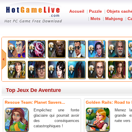
Accueil
|
Puzzle
|
Objets cach
|
Mots
|
Mahjong
|
Ca
Top Jeux De Aventure
Rescue Team: Planet Savers...
Golden Rails: Road to 
Empêchez une fonte
Menez l
glaciaire qui pourrait avoir
grande e
des conséquences
ruée vers l
catastrophiques !