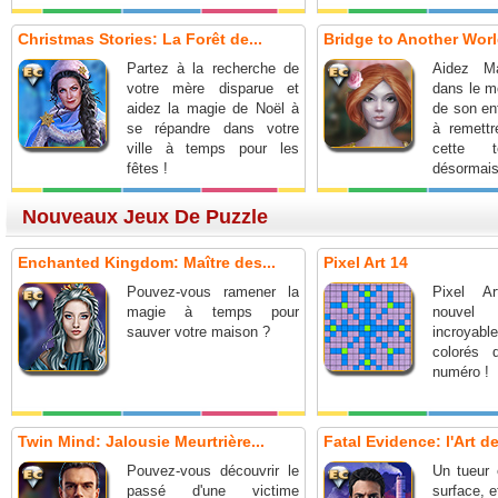
Christmas Stories: La Forêt de...
Bridge to Another World
Partez à la recherche de
Aidez Ma
votre mère disparue et
dans le m
aidez la magie de Noël à
de son en
se répandre dans votre
à remettr
ville à temps pour les
cette t
fêtes !
désormai
Nouveaux Jeux De Puzzle
Enchanted Kingdom: Maître des...
Pixel Art 14
Pouvez-vous ramener la
Pixel A
magie à temps pour
nouve
sauver votre maison ?
incroya
colorés 
numéro !
Twin Mind: Jalousie Meurtrière...
Fatal Evidence: l'Art de
Pouvez-vous découvrir le
Un tueur 
passé d'une victime
surface, e