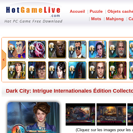
Accueil
|
Puzzle
|
Objets cach
|
Mots
|
Mahjong
|
Ca
Dark City: Intrigue Internationales Édition Collect
(Cliquez sur les images pour les 