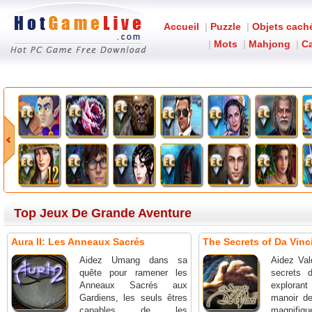
Accueil
|
Puzzle
|
Objets cach
|
Mots
|
Mahjong
|
Ca
Top Jeux De Grande Aventure
Aura II: Les Anneaux Sacrés
The Secrets of Da Vinci
Aidez Umang dans sa
Aidez Val
quête pour ramener les
secrets 
Anneaux Sacrés aux
exploran
Gardiens, les seuls êtres
manoir d
capables de les
magnifiqu