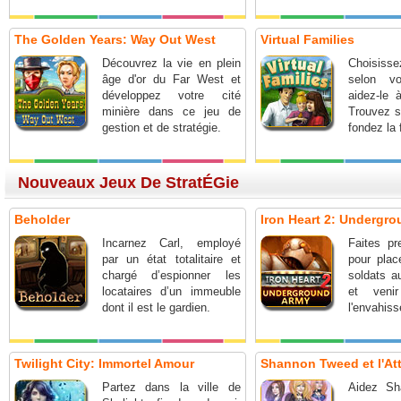
The Golden Years: Way Out West
Virtual Families
Découvrez la vie en plein
Choisisse
âge d'or du Far West et
selon vo
développez votre cité
aidez-le 
minière dans ce jeu de
Trouvez 
gestion et de stratégie.
fondez la 
Nouveaux Jeux De StratÉGie
Beholder
Iron Heart 2: Undergr
Incarnez Carl, employé
Faites pr
par un état totalitaire et
pour plac
chargé d’espionner les
soldats a
locataires d’un immeuble
et ven
dont il est le gardien.
l'envahiss
Twilight City: Immortel Amour
Shannon Tweed et l'Att
Partez dans la ville de
Aidez S