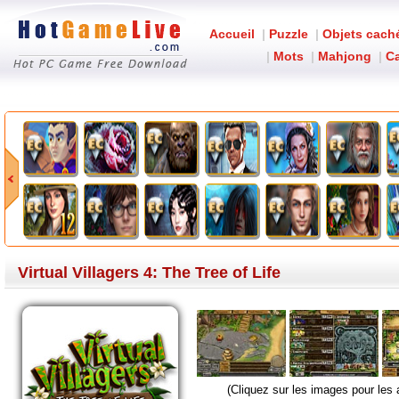
Accueil
|
Puzzle
|
Objets cach
|
Mots
|
Mahjong
|
Ca
Virtual Villagers 4: The Tree of Life
(Cliquez sur les images pour les 