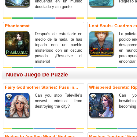
encuentra en un mundo
Regreso al
desolado y sin gente.
Phantasmat
Lost Souls: Cuadros 
Después de estrellarte en
La policí
medio de la nada, te has
podido en
topado con un pueblo
desapare
misterioso con un oscuro
en mundo
pasado. ¡Resuelve el
para ayud
misterio!
encontrar
Nuevo Juego De Puzzle
Fairy Godmother Stories: Puss in...
Whispered Secrets: Ripp
Can you stop Taleville’s
Can yo
newest criminal from
bewitch
destroying the city?
becoming 
Bridge to Another World: Endless...
Mystery Trackers: Forg