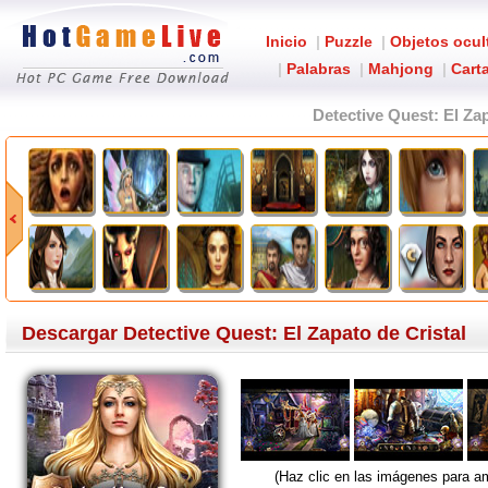
Inicio
|
Puzzle
|
Objetos ocul
|
Palabras
|
Mahjong
|
Carta
Detective Quest: El Zap
Descargar Detective Quest: El Zapato de Cristal
(Haz clic en las imágenes para am