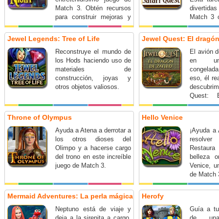
Match 3. Obtén recursos
divertid
para construir mejoras y
Match 3 
fabulosos potenciadores
de la jung
ganando cientos de
Heppo y R
Jewel Legends: Tree of Life
Jewel Quest: El dragón
niveles con múltiples
Reconstruye el mundo de
El avión d
modalidades de juego:
los Hods haciendo uso de
en un
intercambio, cadenas y
materiales de
congelada
grupo. ¡Que comience la
construcción, joyas y
eso, él re
diversión!
otros objetos valiosos.
descubri
Quest: 
zafiro.
Throne of Olympus
Hello Venice
Ayuda a Atena a derrotar a
¡Ayuda a 
los otros dioses del
resolver
Olimpo y a hacerse cargo
Restaura
del trono en este increíble
belleza o
juego de Match 3.
Venice, un
de Match 
Mermaid Adventures: La perla mágica
Herofy
Neptuno está de viaje y
Guía a tu
deja a la sirenita a cargo.
de un