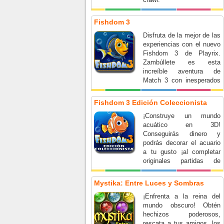
Fishdom 3
Disfruta de la mejor de las
experiencias con el nuevo
Fishdom 3 de Playrix.
Zambúllete es esta
increíble aventura de
Match 3 con inesperados
giros.
Fishdom 3 Edición Coleccionista
¡Construye un mundo
acuático en 3D!
Conseguirás dinero y
podrás decorar el acuario
a tu gusto ¡al completar
originales partidas de
Match 3! ¿Qué esperas?
¡Sumérgete en la
Mystika: Entre Luces y Sombras
diversión!
¡Enfrenta a la reina del
mundo obscuro! Obtén
hechizos poderosos,
rescata a tus amigos, los