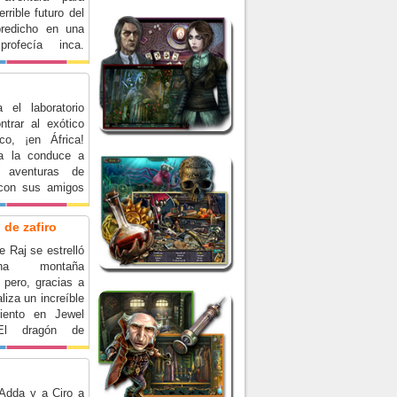
errible futuro del
predicho en una
profecía inca.
s a tiempo las
ncestrales?
 el laboratorio
ntrar al exótico
co, ¡en África!
ea la conduce a
as aventuras de
con sus amigos
la: Chippy, Leo,
ayitas.
 de zafiro
e Raj se estrelló
a montaña
 pero, gracias a
aliza un increíble
miento en Jewel
El dragón de
Adda y a Ciro a