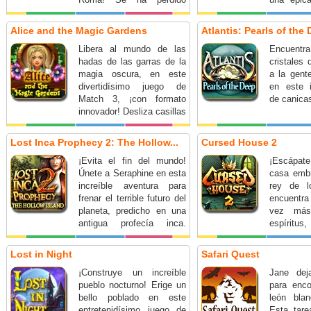
después de alejarse de su
de honor y
grupo cuando curioseaba.
Alice and the Magic Gardens
Atlantis: Pearls of the
Ahora, debe completar 60
Libera al mundo de las
Encuent
niveles de Match 3 para
hadas de las garras de la
cristales 
reconstruir su mapa y
magia oscura, en este
a la gente
reunirse con su grupo.
divertidísimo juego de
en este 
¿Encontrará la salida a
Match 3, ¡con formato
de canica
tiempo?
innovador! Desliza casillas
para descubrir deliciosas
frutas y luego empareja
Lost Inca Prophecy 2: The Hollow...
Cursed House 2
las frutas para completar
¡Evita el fin del mundo!
¡Escápate
los niveles. ¡Detén a los
Únete a Seraphine en esta
casa embr
maleantes y conviértete
increíble aventura para
rey de l
en heroína!
frenar el terrible futuro del
encuentr
planeta, predicho en una
vez más.
antigua profecía inca.
espíritu
¿Burlarás a tiempo las
demonios!
pruebas ancestrales?
Lost in Night
Safari Quest
¡Construye un increíble
Jane deja
pueblo nocturno! Erige un
para enco
bello poblado en este
león blan
entretenidísimo juego de
Esta tar