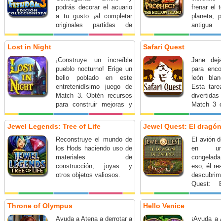
podrás decorar el acuario
frenar el t
a tu gusto ¡al completar
planeta, 
originales partidas de
antigua 
Match 3! ¿Qué esperas?
¿Burlará
¡Sumérgete en la
pruebas a
Lost in Night
Safari Quest
diversión!
¡Construye un increíble
Jane deja
pueblo nocturno! Erige un
para enco
bello poblado en este
león blan
entretenidísimo juego de
Esta tar
Match 3. Obtén recursos
divertid
para construir mejoras y
Match 3 
fabulosos potenciadores
de la jung
ganando cientos de
Heppo y R
Jewel Legends: Tree of Life
Jewel Quest: El dragón
niveles con múltiples
Reconstruye el mundo de
El avión d
modalidades de juego:
los Hods haciendo uso de
en un
intercambio, cadenas y
materiales de
congelada
grupo. ¡Que comience la
construcción, joyas y
eso, él re
diversión!
otros objetos valiosos.
descubri
Quest: 
zafiro.
Throne of Olympus
Hello Venice
Ayuda a Atena a derrotar a
¡Ayuda a 