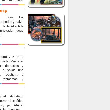
 valentía.
 Deep
ra todos los
de poder y salva
 de la Atlántida
innovador juego
s.
 otra vez de la
ujada! Vence al
os demonios y
a la salida una
 ¡Destierra a
s, fantasmas y
 el laboratorio
ntrar al exótico
co, ¡en África!
ea la conduce a