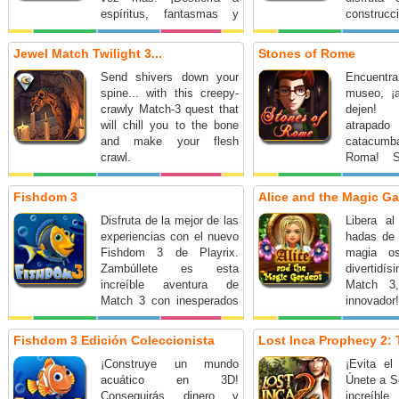
espíritus, fantasmas y
construcc
demonios!
Jewel Match Twilight 3...
Stones of Rome
Send shivers down your
Encuentra 
spine... with this creepy-
museo, ¡
crawly Match-3 quest that
dejen!
will chill you to the bone
atrap
and make your flesh
catacum
crawl.
Roma! S
después d
grupo cua
Fishdom 3
Alice and the Magic G
Ahora, de
Disfruta de la mejor de las
Libera a
niveles 
experiencias con el nuevo
hadas de 
reconstr
Fishdom 3 de Playrix.
magia os
reunirse
Zambúllete es esta
divertid
¿Encontr
increíble aventura de
Match 3,
tiempo?
Match 3 con inesperados
innovador!
giros.
para desc
frutas y
Fishdom 3 Edición Coleccionista
Lost Inca Prophecy 2: 
las fruta
¡Construye un mundo
¡Evita el
los nivel
acuático en 3D!
Únete a S
maleante
Conseguirás dinero y
increíbl
en heroína