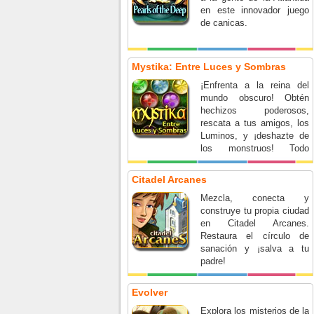
en este innovador juego
de canicas.
Mystika: Entre Luces y Sombras
¡Enfrenta a la reina del
mundo obscuro! Obtén
hechizos poderosos,
rescata a tus amigos, los
Luminos, y ¡deshazte de
los monstruos! Todo
mientras te abres camino
en un mundo encantado
Citadel Arcanes
de Match 3 y objetos
Mezcla, conecta y
ocultos. ¿Podrás resistirte
construye tu propia ciudad
a la magia obscura?
en Citadel Arcanes.
Restaura el círculo de
sanación y ¡salva a tu
padre!
Evolver
Explora los misterios de la