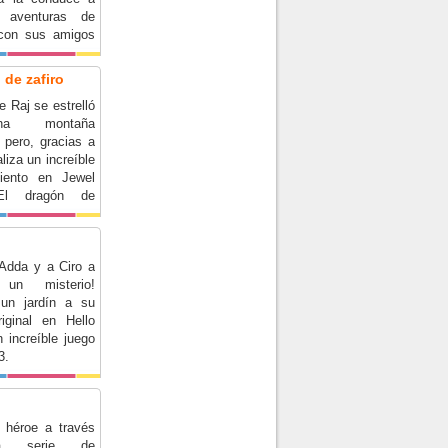
as aventuras de
con sus amigos
la: Chippy, Leo,
ayitas.
 de zafiro
e Raj se estrelló
a montaña
 pero, gracias a
aliza un increíble
miento en Jewel
El dragón de
Adda y a Ciro a
 un misterio!
 un jardín a su
riginal en Hello
 increíble juego
3.
 héroe a través
a serie de