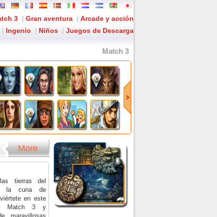
tch 3
|
Gran aventura
|
Arcade y acción
|
Ingenio
|
Niños
|
Juegos de Descarga
Match 3
More
las tierras del
y la cuna de
viértete en este
de Match 3 y
de maravillosas