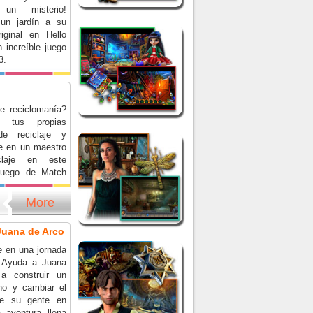
 un misterio!
 un jardín a su
riginal en Hello
 increíble juego
3.
e reciclomanía?
e tus propias
de reciclaje y
te en un maestro
claje en este
 juego de Match
More
Juana de Arco
 en una jornada
. Ayuda a Juana
a construir un
no y cambiar el
de su gente en
 aventura llena