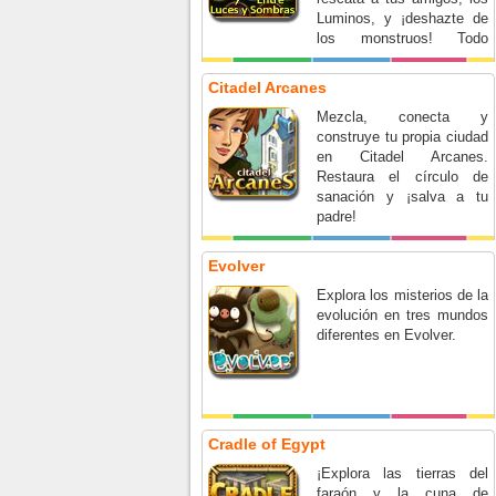
Luminos, y ¡deshazte de
los monstruos! Todo
mientras te abres camino
en un mundo encantado
Citadel Arcanes
de Match 3 y objetos
Mezcla, conecta y
ocultos. ¿Podrás resistirte
construye tu propia ciudad
a la magia obscura?
en Citadel Arcanes.
Restaura el círculo de
sanación y ¡salva a tu
padre!
Evolver
Explora los misterios de la
evolución en tres mundos
diferentes en Evolver.
Cradle of Egypt
¡Explora las tierras del
faraón y la cuna de