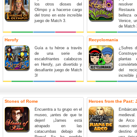
los otros dioses del
resolver
Olimpo y a hacerse cargo
Restaura
del trono en este increíble
belleza o
juego de Match 3.
Venice, un
de Match 
Herofy
Recyclomania
Guía a tu héroe a través
¿Sufres d
de una serie de
Construy
escalofriantes calabozos
plantas 
en Herofy, ¡un divertido y
conviérte
desafiante juego de Match
del reci
3!
increíble
3.
Stones of Rome
Heroes from the Past: 
Encuentra a tu grupo en el
Embárcate
museo, ¡antes de que te
medieval
dejen! ¡James está
de Arco 
atrapado en las
nuevo rei
catacumbas debajo de
destino 
Roma! Se ha perdido
una épica