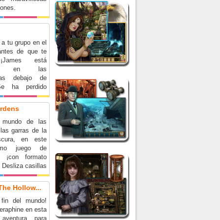
iones.
a tu grupo en el
antes de que te
 ¡James está
ado en las
bas debajo de
e ha perdido
e alejarse de su
ndo curioseaba.
ardens
be completar 60
l mundo de las
de Match 3 para
las garras de la
uir su mapa y
cura, en este
 con su grupo.
ísimo juego de
ará la salida a
 ¡con formato
 Desliza casillas
ubrir deliciosas
 luego empareja
The Hollow...
s para completar
 fin del mundo!
es. ¡Detén a los
eraphine en esta
s y conviértete
e aventura para
!