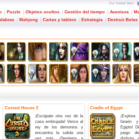
Our Global Sites:
o
|
Puzzle
|
Objetos ocultos
|
Gestión del tiempo
|
Aventura
|
Ma
alabras
|
Mahjong
|
Cartas y tablero
|
Estrategia
|
Destruir Bolas
Cursed House 2
Cradle of Egypt
¡Escápate otra vez de la
¡Explora 
casa embrujada! Vence al
faraón 
rey de los demonios y
Egipto! Di
encuentra la salida una
juego 
vez más. ¡Destierra a
disfruta 