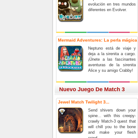
evolución en tres mundos
diferentes en Evolver.
Mermaid Adventures: La perla mágica
Neptuno está de viaje y
deja a la sirenita a cargo.
¡Únete a las fascinantes
aventuras de la sirenita
Alice y su amigo Crabby!
Nuevo Juego De Match 3
Jewel Match Twilight 3...
Send shivers down your
spine... with this creepy-
crawly Match-3 quest that
will chill you to the bone
and make your flesh
crawl.