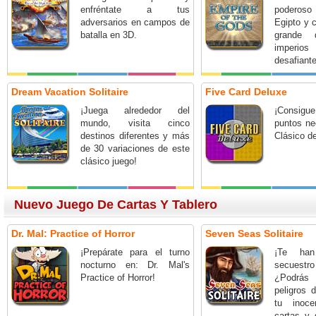
enfréntate a tus
poderos
adversarios en campos de
Egipto y 
batalla en 3D.
grande 
imperi
desafiante
Dream Vacation Solitaire
Five Card Deluxe
¡Juega alrededor del
¡Consi
mundo, visita cinco
puntos ne
destinos diferentes y más
Clásico de
de 30 variaciones de este
clásico juego!
Nuevo Juego De Cartas Y Tablero
Dr. Mal: Practice of Horror
Seven Seas Solitaire
¡Prepárate para el turno
¡Te han
nocturno en: Dr. Mal's
secuestro
Practice of Horror!
¿Podrás 
peligros 
tu inoc
cartas y 