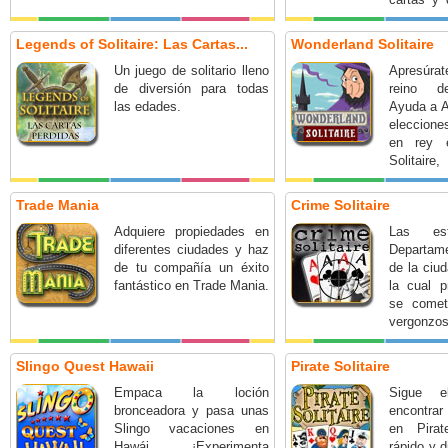
para ava
Arriésg
Legends of Solitaire: Las Cartas...
Wonderland Solitaire
obtene
Un juego de solitario lleno
Apresúra
herrami
de diversión para todas
reino d
ayudarán 
las edades.
Ayuda a A
querida El
eleccione
en rey 
Solitaire
juego de s
Trade Mania
Crime Solitaire
Adquiere propiedades en
Las est
diferentes ciudades y haz
Departam
de tu compañía un éxito
de la ciu
fantástico en Trade Mania.
la cual p
se comet
vergonzo
esta situa
Slingo Quest Hawaii
Pirate Solitaire
Empaca la loción
Sigue 
bronceadora y pasa unas
encontrar
Slingo vacaciones en
en Pirat
Hawái. ¡Experimenta
rápido y d