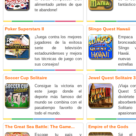
alimentado ¡antes de que
fantástic
te abandone!
Poker Superstars II
Slingo Quest Hawaii
¡Juega contra los mejores
Empaca
jugadores de la exitosa
broncead
serie de televisión
Slingo 
estadounidenses y mejora
Hawái. 
tus técnicas de juego con
nuevas 
sus consejos!
estrell
potenci
más!
Soccer Cup Solitaire
Jewel Quest Solitaire 3
Consigue la victoria en
¡Viaja co
este juego donde el
Quest So
deporte más famoso del
diviér
mundo se combina con el
absorbe
pasatiempo favorito de
Solit
todo el mundo.
apasionan
joyas!
The Great Sea Battle: The Game...
Empire of the Gods
Escoge tu país y
Sé el 