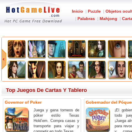
Inicio
|
Puzzle
|
Objetos ocul
|
Palabras
|
Mahjong
|
Carta
Top Juegos De Cartas Y Tablero
Governor of Poker
Gobernador del Póque
Juega y gana torneos de
¡El gobie
póker estilo Texas
todo ju
Hold’em. Compra casas y
¡Juega al
transporte para viajar y
para revoc
competir en todo Texas.
y conve