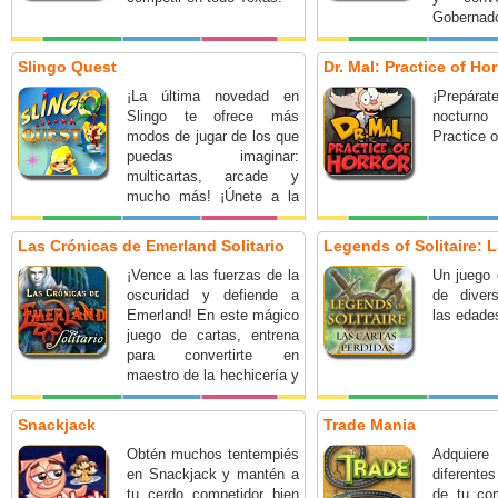
Gobernado
Slingo Quest
Dr. Mal: Practice of Hor
¡La última novedad en
¡Prepárat
Slingo te ofrece más
nocturno
modos de jugar de los que
Practice o
puedas imaginar:
multicartas, arcade y
mucho más! ¡Únete a la
aventura!
Las Crónicas de Emerland Solitario
Legends of Solitaire: L
¡Vence a las fuerzas de la
Un juego d
oscuridad y defiende a
de diver
Emerland! En este mágico
las edade
juego de cartas, entrena
para convertirte en
maestro de la hechicería y
une a las razas del mundo
en contra de Sat, el
Snackjack
Trade Mania
hechicero malvado.
Obtén muchos tentempiés
Adquiere
en Snackjack y mantén a
diferente
tu cerdo competidor bien
de tu co