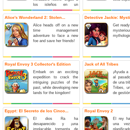
los isleños en un
fascinante viaje en el
tiempo y traba nuevas
Alice's Wonderland 2: Stolen...
Detective Jackie: Mysti
amistades con personajes
Alice heads off on a new
Get ready
muy divertidos.
time management
mysteri
adventure to face a new
mythologic
foe and save her friends!
Royal Envoy 3 Collector's Edition
Jack of All Tribes
Embark on an exciting
¡Ayuda a 
expedition to crack the
al pasad
intriguing puzzles of the
de una tri
past, while developing new
Tribes, u
lands for the kingdom!
de gestión
Egypt: El Secreto de los Cinco...
Royal Envoy 2
El dios Ra ha
El rey ha
desaparecido y ¡una
una ve
implacable tormenta de
planifica