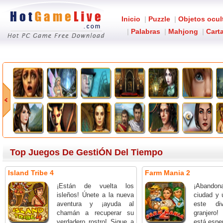
Inicio
|
Puzzle
|
Objetos ocul
|
Palabras
|
Mahjong
|
Carta
Top Juegos De GestiÓN Del Tiempo
Island Tribe 4
Farm Mania 2
¡Están de vuelta los
¡Abandona 
isleños! Únete a la nueva
ciudad y 
aventura y ¡ayuda al
este div
chamán a recuperar su
granjero!
verdadero rostro! Sigue a
está espe