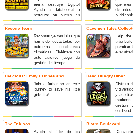
arena destruye Egipto!
que eres,
Ayuda a Hatshepsut a
distant
restaurar su pueblo en
Middles
Egypt: El secreto de los
Envoy 2.
cinco dioses.
Rescue Team
Cavemen Tales Collecto
Reconstruye tres islas que
Help the
han sido devastadas por
tribe bui
extremas condiciones
paradise t
climáticas. ¡Diviértete con
ever after!
este adictivo juego de
gestión del tiempo!
Delicious: Emily's Hopes and...
Dead Hungry Diner
Join a father on an epic
Disfruta 
journey to save his little
y divertid
girl's life!
y acertij
totalment
gestión 
en: Dead 
emocion
gestión de
The Tribloos
Bistro Boulevard
Ayuda al líder de los
¡Conviert