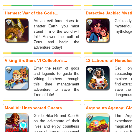
Hermes: War of the Gods...
Detective Jackie: Mysti
As an evil force rises to
Get ready
shatter Earth, you must
mysteri
stand firm or the world will
mythologic
fall! Answer the call of
Zeus and begin the
adventure today!
Viking Brothers VI Collector's...
12 Labours of Hercules 
Enter the realm of gods
Get on
and legends to guide the
spaceship
Viking brothers through
explore d
this time management
find extrat
adventure to save the
save the
Tree of Life!
dangerous
Moai VI: Unexpected Guests...
Argonauts Agency: Glo
Guide Hika-Ri and Kao-Ri
The Arg
on the adventure of their
experi
lives and enjoy countless
magical M
hours of time management
hilarious 