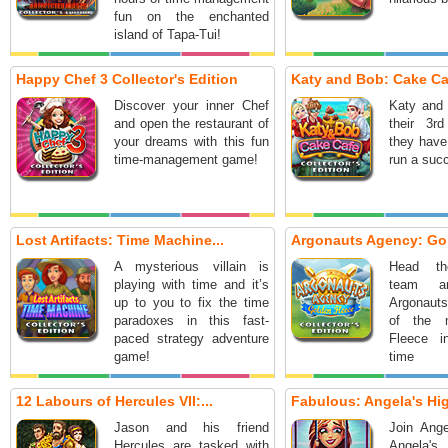
fun on the enchanted
island of Tapa-Tui!
Happy Chef 3 Collector's Edition
Katy and Bob: Cake Caf
Discover your inner Chef
Katy and 
and open the restaurant of
their 3r
your dreams with this fun
they have
time-management game!
run a suc
Lost Artifacts: Time Machine...
Argonauts Agency: Gol
A mysterious villain is
Head the
playing with time and it’s
team a
up to you to fix the time
Argonauts
paradoxes in this fast-
of the 
paced strategy adventure
Fleece in
game!
time 
adventure
12 Labours of Hercules VII:...
Fabulous: Angela's Hig
Jason and his friend
Join Ange
Hercules are tasked with
Angela'