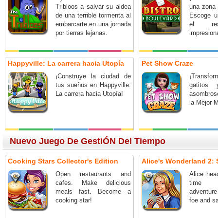
Tribloos a salvar su aldea
una zona 
de una terrible tormenta al
Escoge u
embarcarte en una jornada
el res
por tierras lejanas.
impresiona
Happyville: La carrera hacia Utopía
Pet Show Craze
¡Construye la ciudad de
¡Transf
tus sueños en Happyville:
gatitos
La carrera hacia Utopía!
asombros
la Mejor 
Nuevo Juego De GestiÓN Del Tiempo
Cooking Stars Collector's Edition
Alice's Wonderland 2: S
Open restaurants and
Alice hea
cafes. Make delicious
time 
meals fast. Become a
adventur
cooking star!
foe and sa