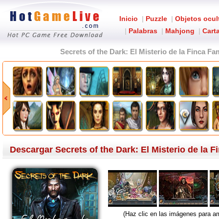
Inicio
|
Puzzle
|
Objetos ocul
|
Palabras
|
Mahjong
|
Carta
Secrets of the Dark: El Misterio de la Finca Fa
Descargar Secrets of the Dark: El Misterio de la F
(Haz clic en las imágenes para am