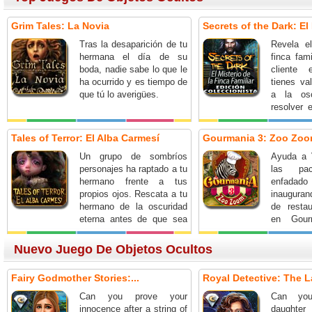
Grim Tales: La Novia
Secrets of the Dark: El 
Tras la desaparición de tu
Revela e
hermana el día de su
finca fam
boda, nadie sabe lo que le
cliente
ha ocurrido y es tiempo de
tienes va
que tú lo averigües.
a la osc
resolver 
familia R
a la altura
Tales of Terror: El Alba Carmesí
Gourmania 3: Zoo Zo
Un grupo de sombríos
Ayuda a V
personajes ha raptado a tu
las pa
hermano frente a tus
enfad
propios ojos. Rescata a tu
inaugura
hermano de la oscuridad
de restau
eterna antes de que sea
en Gour
demasiado tarde en Tales
Zoom.
of Terror: El Alba Carmesí.
Nuevo Juego De Objetos Ocultos
Fairy Godmother Stories:...
Royal Detective: The L
Can you prove your
Can you
innocence after a string of
daughter