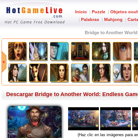
Inicio
|
Puzzle
|
Objetos ocul
|
Palabras
|
Mahjong
|
Carta
Bridge to Another World
Descargar Bridge to Another World: Endless Game
(Haz clic en las imágenes para am