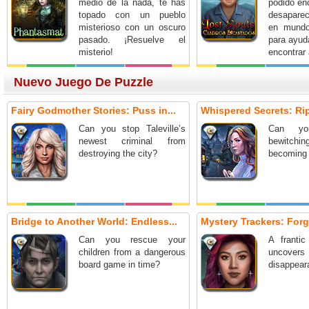
medio de la nada, te has
podido en
topado con un pueblo
desapare
misterioso con un oscuro
en mundo
pasado. ¡Resuelve el
para ayud
misterio!
encontrar
Nuevo Juego De Puzzle
Fairy Godmother Stories: Puss in...
Whispered Secrets: Ripp
Can you stop Taleville’s
Can yo
newest criminal from
bewitch
destroying the city?
becoming 
Bridge to Another World: Endless...
Mystery Trackers: Forg
Can you rescue your
A frantic
children from a dangerous
uncover
board game in time?
disappeara