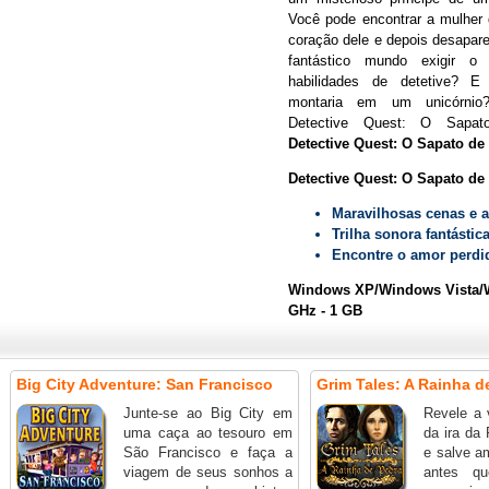
Você pode encontrar a mulher 
coração dele e depois desapar
fantástico mundo exigir o
habilidades de detetive? E
montaria em um unicórni
Detective Quest: O Sapato
Detective Quest: O Sapato de 
Detective Quest: O Sapato de 
Maravilhosas cenas e a
Trilha sonora fantástic
Encontre o amor perdid
Windows XP/Windows Vista/W
GHz - 1 GB
Big City Adventure: San Francisco
Grim Tales: A Rainha d
Junte-se ao Big City em
Revele a 
uma caça ao tesouro em
da ira da
São Francisco e faça a
e salve 
viagem de seus sonhos a
antes q