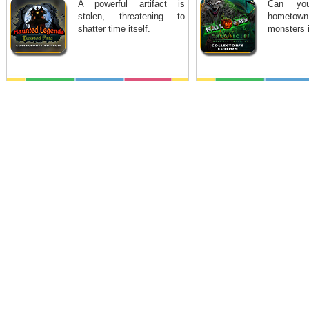
A powerful artifact is
Can yo
stolen, threatening to
hometown
shatter time itself.
monsters 