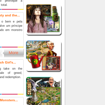
so provoque a
 total.
y and the...
o o bem e pela
alve um príncipe
mado em monstro
More
h Girl's...
ng take on the
tale of greed,
and redemption.
Monsters...