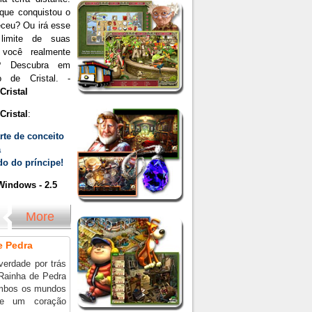
que conquistou o
eceu? Ou irá esse
 limite de suas
 você realmente
o? Descubra em
 de Cristal. -
Cristal
Cristal
:
rte de conceito
a
o do príncipe!
indows - 2.5
More
e Pedra
verdade por trás
 Rainha de Pedra
ambos os mundos
ue um coração