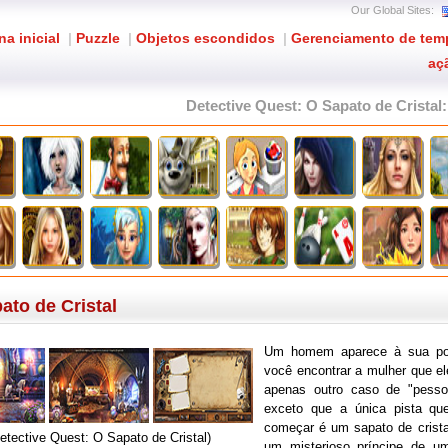
Our Global Sites:
na inicial
|
Puzzle
|
Objetos escondidos
|
Gerenciamento de tem
aç
Detective Quest: O Sapato de Cristal
ato de Cristal
Um homem aparece à sua por
você encontrar a mulher que el
apenas outro caso de "pesso
exceto que a única pista qu
começar é um sapato de crista
etective Quest: O Sapato de Cristal)
um misterioso príncipe de uma