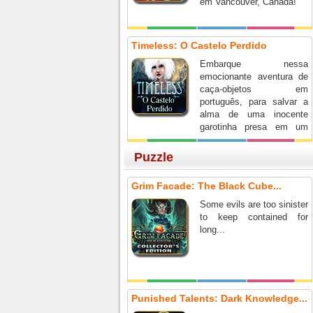
em Vancouver, Canadá!
Timeless: O Castelo Perdido
Embarque nessa
emocionante aventura de
caça-objetos em
português, para salvar a
alma de uma inocente
garotinha presa em um
sombrio castelo entre
montanhas de neve.
Puzzle
Grim Facade: The Black Cube...
Some evils are too sinister
to keep contained for
long...
Punished Talents: Dark Knowledge...