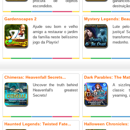
procura de objetos
ganancio
escondidos.
destruição
Gardenscapes 2
Mystery Legends: Beaut
Ajude seu bom e velho
Lute pel
amigo a restaurar o jardim
justiça! S
da família neste belíssimo
transfor
jogo da Playrix!
medonho.
Chimeras: Heavenfall Secrets...
Dark Parables: The Matc
Uncover the truth behind
A sizzli
Heavenfall's greatest
classic 
Secrets!
yearning, 
Haunted Legends: Twisted Fate...
Halloween Chronicles: 