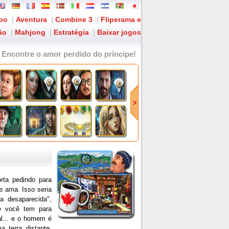
po
|
Aventura
|
Combine 3
|
Fliperama e
ão
|
Mahjong
|
Estratégia
|
Baixar jogos
: Encontre o amor perdido do príncipe!
ta pedindo para
e ama. Isso seria
a desaparecida",
e você tem para
l... e o homem é
 terra distante.