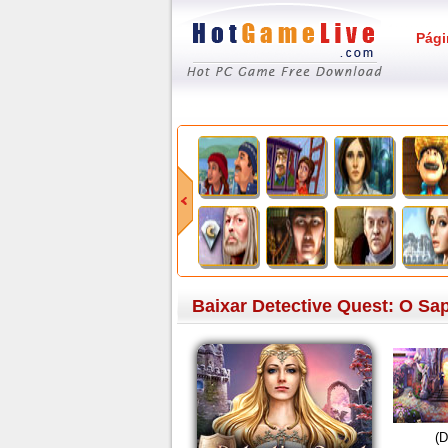
Pági
Baixar Detective Quest: O Sap
(D