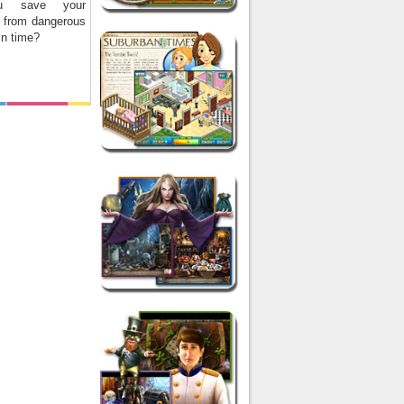
u save your
 from dangerous
in time?