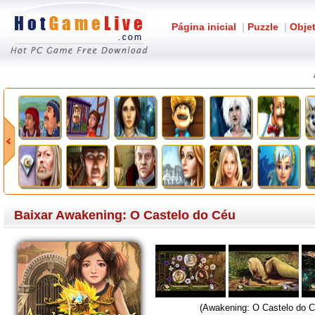
Página inicial
|
Puzzle
|
Obje
Baixar Awakening: O Castelo do Céu
(Awakening: O Castelo do C