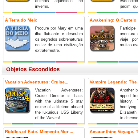
animais aquecidos no
escondido
inverno.
jardim qu
glorioso!
A Terra do Meio
Awakening: O Castelo
Procure por Mary em uma
Partici
ilha flutuante e descubra
aventura
os segredos sobrenaturais
viaje p
do lar de uma civilização
muitas av
extraterrestre.
Objetos Escondidos
Vacation Adventures: Cruise...
Vampire Legends: The 
Vacation Adventures:
Another b
Cruise Director is back
ripped fr
with the ultimate 5 star
history.
cruise of a lifetime aboard
horrify
the luxurious USS Liberty
Elizabeth
of the Waves!
to discove
Riddles of Fate: Memento Mori...
Amaranthine Voyage: T