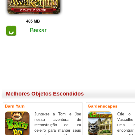
465 MB
Baixar
Melhores Objetos Escondidos
Barn Yarn
Gardenscapes
Junte-se a Tom e Joe
Crie o j
nessa aventura de
Vasculhe
reconstrução de um
uma m
celeiro para manter seus
encont