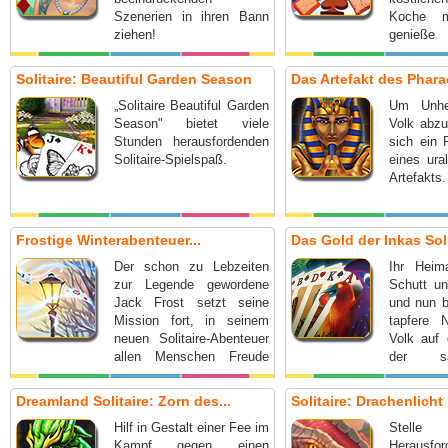
Szenerien in ihren Bann
Koche m
ziehen!
genie
Geschma
Solitaire: Beautiful Garden Season
Das Artefakt des Pharao
„Solitaire Beautiful Garden
Um Unhe
Season" bietet viele
Volk abzu
Stunden herausfordenden
sich ein 
Solitaire-Spielspaß.
eines ura
Artefakts.
Frostige Winterabenteuer...
Das Gold der Inkas Soli
Der schon zu Lebzeiten
Ihr Heim
zur Legende gewordene
Schutt un
Jack Frost setzt seine
und nun b
Mission fort, in seinem
tapfere 
neuen Solitaire-Abenteuer
Volk auf
allen Menschen Freude
der sa
und Glück zu bescheren!
Stadt der 
ist jedo
Dreamland Solitaire: Zorn des...
Solitaire: Drachenlicht
…
Hilf in Gestalt einer Fee im
Stell
Kampf gegen einen
Herausf