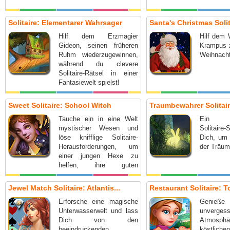
Solitaire: Elementarer Wahrsager
Santa's Christmas Solit
Hilf dem Erzmagier
Hilf dem
Gideon, seinen früheren
Krampus 
Ruhm wiederzugewinnen,
Weihnacht
während du clevere
Solitaire-Rätsel in einer
Fantasiewelt spielst!
Sweet Solitaire: School Witch
Traumbewahrer Solitai
Tauche ein in eine Welt
Ein ein
mystischer Wesen und
Solitaire
löse knifflige Solitaire-
Dich, um 
Herausforderungen, um
der Träum
einer jungen Hexe zu
helfen, ihre guten
Absichten zu beweisen.
Jewel Match Solitaire: Atlantis...
Restaurant Solitaire: To
Erforsche eine magische
Geni
Unterwasserwelt und lass
unvergess
Dich von den
Atmosp
beeindruckenden
köstlich