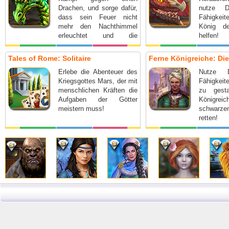
Drachen, und sorge dafür,
nutze De
dass sein Feuer nicht
Fähigke
mehr den Nachthimmel
König d
erleuchtet und die
helfen!
Einwohner eines kleinen
Dorfes wieder in Ruhe
Tales of Rome: Solitaire
Ferne Königreiche: Die
schlafen können.
Erlebe die Abenteuer des
Nutze D
Kriegsgottes Mars, der mit
Fähigkei
menschlichen Kräften die
zu gest
Aufgaben der Götter
Königr
meistern muss!
schwarz
retten!