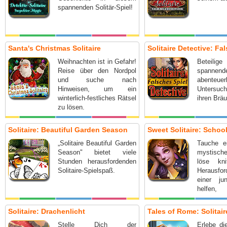
spannenden Solitär-Spiel!
Santa's Christmas Solitaire
Solitaire Detective: Fa
Weihnachten ist in Gefahr!
Beteilig
Reise über den Nordpol
spann
und suche nach
abenteuer
Hinweisen, um ein
Untersuch
winterlich-festliches Rätsel
ihren Bräu
zu lösen.
Solitaire: Beautiful Garden Season
Sweet Solitaire: Schoo
„Solitaire Beautiful Garden
Tauche e
Season" bietet viele
mystisc
Stunden herausfordenden
löse knif
Solitaire-Spielspaß.
Herausf
einer j
helfen
Absichten
Solitaire: Drachenlicht
Tales of Rome: Solitair
Stelle Dich der
Erlebe di