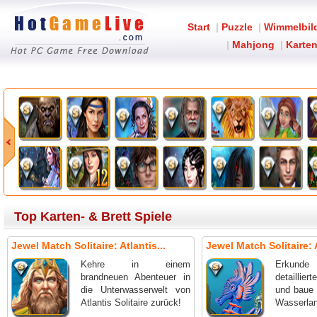
Start
|
Puzzle
|
Wimmelbil
|
Mahjong
|
Karten
Top Karten- & Brett Spiele
Jewel Match Solitaire: Atlantis...
Jewel Match Solitaire: A
Kehre in einem
Erkund
brandneuen Abenteuer in
detaillie
die Unterwasserwelt von
und baue
Atlantis Solitaire zurück!
Wasserlan