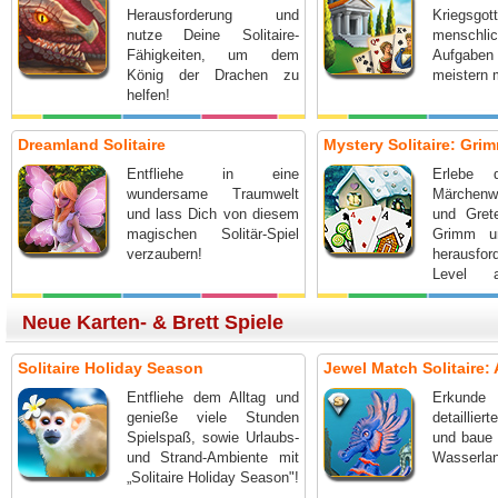
Herausforderung und
Kriegsgot
nutze Deine Solitaire-
menschlic
Fähigkeiten, um dem
Aufgabe
König der Drachen zu
meistern 
helfen!
Dreamland Solitaire
Mystery Solitaire: Gr
Entfliehe in eine
Erlebe d
wundersame Traumwelt
Märchenw
und lass Dich von diesem
und Gret
magischen Solitär-Spiel
Grimm un
verzaubern!
herausfor
Level 
magischen
Neue Karten- & Brett Spiele
Solitaire Holiday Season
Jewel Match Solitaire: A
Entfliehe dem Alltag und
Erkund
genieße viele Stunden
detaillie
Spielspaß, sowie Urlaubs-
und baue
und Strand-Ambiente mit
Wasserlan
„Solitaire Holiday Season"!