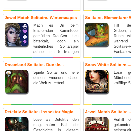
Jewel Match Solitaire: Winterscapes
Solitaire: Elementarer
Mach es Dir beim
Hilf d
knisternden Kaminfeuer
Gideon, 
gemütlich. Draußen ist es
Ruhm wie
bitterkalt, doch ein
währen
winterliches Solitärspiel
Solitaire
schneit mit 5 frostigen
Fantasiewe
Schauplätzen herein!
Dreamland Solitaire: Dunkle...
Snow White Solitaire:..
Spiele Solitär und helfe
Löse g
deinen Freunden dabei,
Märchench
die Welt zu retten!
knifflige S
Detektiv Solitaire: Inspektor Magic
Jewel Match Solitaire...
Löse als Detektiv den
Verhilf
magischsten Fall der
gekonnten
Geschichte in diesem
seinem al