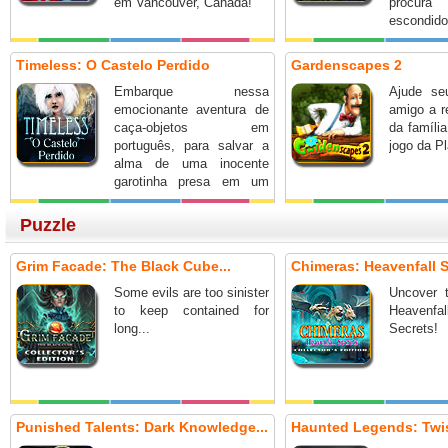
em Vancouver, Canadá!
procur
escondido
Timeless: O Castelo Perdido
Gardenscapes 2
Embarque nessa
Ajude s
emocionante aventura de
amigo a r
caça-objetos em
da famíli
português, para salvar a
jogo da Pl
alma de uma inocente
garotinha presa em um
sombrio castelo entre
montanhas de neve.
Puzzle
Grim Facade: The Black Cube...
Chimeras: Heavenfall S
Some evils are too sinister
Uncover t
to keep contained for
Heavenf
long...
Secrets!
Punished Talents: Dark Knowledge...
Haunted Legends: Twis