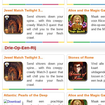
Jewel Match Twilight 3...
Alice and the Magic G
Send shivers down your
Maak een
spine... with this creepy-
voor Alice
crawly Match-3 quest that
drie-op-e
will chill you to the bone
and the M
and make your flesh
crawl.
Drie-Op-Een-Rij
Jewel Match Twilight 3...
Stones of Rome
Send shivers down your
Vind alle
spine... with this creepy-
kaart 
crawly Match-3 quest that
uitdagend
will chill you to the bone
lossen in
and make your flesh
een leuk 
crawl.
Atlantis: Pearls of the Deep
Alice and the Magic G
Red een prachtige
Maak een