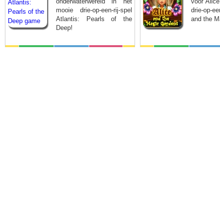
onderwaterwereld in het
voor Alice
mooie drie-op-een-rij-spel
drie-op-e
Atlantis: Pearls of the
and the M
Deep!