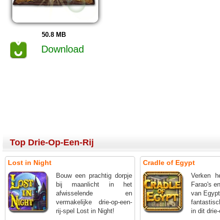
50.8 MB
Download
Top Drie-Op-Een-Rij
Lost in Night
Cradle of Egypt
Bouw een prachtig dorpje
Verken h
bij maanlicht in het
Farao's e
afwisselende en
van Egypt
vermakelijke drie-op-een-
fantasti
rij-spel Lost in Night!
in dit drie