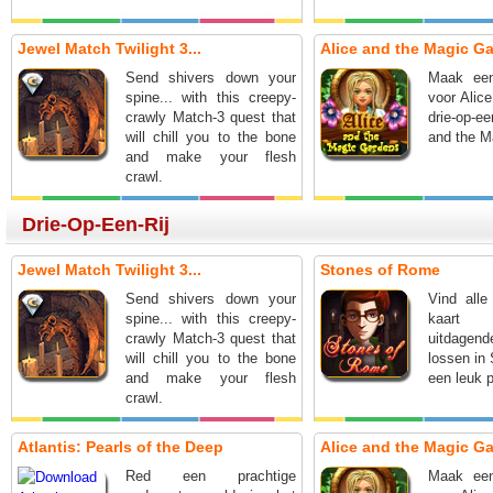
Jewel Match Twilight 3...
Alice and the Magic G
Send shivers down your
Maak een
spine... with this creepy-
voor Alice
crawly Match-3 quest that
drie-op-e
will chill you to the bone
and the M
and make your flesh
crawl.
Drie-Op-Een-Rij
Jewel Match Twilight 3...
Stones of Rome
Send shivers down your
Vind alle
spine... with this creepy-
kaart 
crawly Match-3 quest that
uitdagend
will chill you to the bone
lossen in
and make your flesh
een leuk 
crawl.
Atlantis: Pearls of the Deep
Alice and the Magic G
Red een prachtige
Maak een