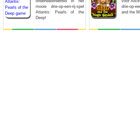
onderwaterwereld in het
voor Alice
mooie drie-op-een-rij-spel
drie-op-e
Atlantis: Pearls of the
and the M
Deep!