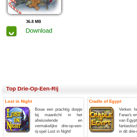
36.8 MB
Download
Top Drie-Op-Een-Rij
Lost in Night
Cradle of Egypt
Bouw een prachtig dorpje
Verken h
bij maanlicht in het
Farao's e
afwisselende en
van Egypt
vermakelijke drie-op-een-
fantasti
rij-spel Lost in Night!
in dit drie