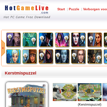
Start
|
Puzzle
|
Verborgen voo
Kerstmispuzzel
(Kerstmispuzzel)